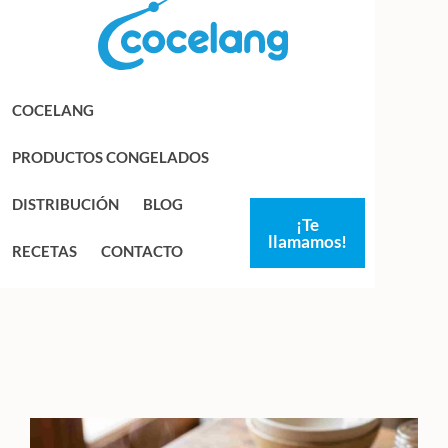
Saltar
Saltar
a
al
la
contenido
navegación
principal
COCELANG
principal
PRODUCTOS CONGELADOS
DISTRIBUCIÓN
BLOG
¡Te
llamamos!
RECETAS
CONTACTO