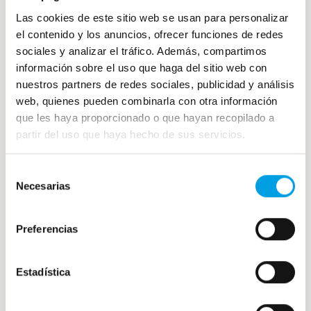
Las cookies de este sitio web se usan para personalizar
Demográficamente Málaga tiene bastantes
el contenido y los anuncios, ofrecer funciones de redes
sociales y analizar el tráfico. Además, compartimos
similitudes a la situación de Japón en Asia.
información sobre el uso que haga del sitio web con
Una pequeña «isla» donde predomina el
nuestros partners de redes sociales, publicidad y análisis
know how
(el saber hacer) y donde miles de
web, quienes pueden combinarla con otra información
personas viajan cada año a disfrutar de lo
que les haya proporcionado o que hayan recopilado a
que se les ofrece.
partir del uso que haya hecho de sus servicios.
Cocelang
está orgulloso de
Selección
proveer congelados en la zona de España
Necesarias
de
más propicia a su aprovechamiento. Si
consentimiento
quieres ser
distribuidor de Cocelang
,
Preferencias
contacta con nosotros y conoce nuestra
oferta.
Estadística