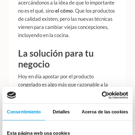
acercándonos a la idea de que lo importante
no es el qué, sino
el cómo
. Que los productos
de calidad existen, pero las nuevas técnicas
vienen para cambiar viejas concepciones,
incluyendo en la cocina.
La solución para tu
negocio
Hoy en día apostar por el producto
congelado es algo más que razonable a la
hora de elegir ofrecer un producto de
calidad y variado.
La congelación es el
botón de pausa de la naturaleza
y pulsar
Consentimiento
Detalles
Acerca de las cookies
este botón nos permite tener un abanico de
productos
tan amplio como lo son las aguas
de todo el planeta.
Esta página web usa cookies