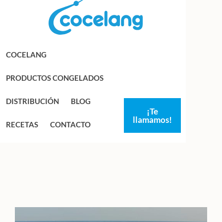
Saltar
Saltar
a
al
la
contenido
navegación
principal
COCELANG
principal
PRODUCTOS CONGELADOS
DISTRIBUCIÓN
BLOG
¡Te
llamamos!
RECETAS
CONTACTO