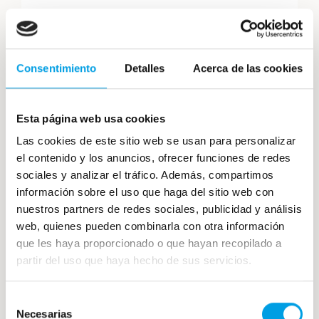
El
atún
es uno de los más usados en recetas
con pescado crudo.
Consentimiento
Detalles
Acerca de las cookies
Para comer el pescado de esta manera es
importante que
previamente esté
Esta página web usa cookies
congelado
para evitar problemas de
Las cookies de este sitio web se usan para personalizar
bacterias y contar con total seguridad en su
el contenido y los anuncios, ofrecer funciones de redes
consumo.
sociales y analizar el tráfico. Además, compartimos
información sobre el uso que haga del sitio web con
nuestros partners de redes sociales, publicidad y análisis
Contar con pescado congelado en tu
web, quienes pueden combinarla con otra información
restaurante
para realizar todas estas
que les haya proporcionado o que hayan recopilado a
maneras de cocinarlo, es una gran opción y
partir del uso que haya hecho de sus servicios.
ofrece muchas ventajas.
¡Contáctanos!
Selección
Necesarias
de