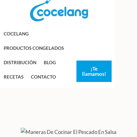
Saltar
Saltar
a
al
la
contenido
navegación
principal
COCELANG
principal
PRODUCTOS CONGELADOS
DISTRIBUCIÓN
BLOG
¡Te
llamamos!
RECETAS
CONTACTO