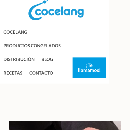
Saltar
Saltar
a
al
la
contenido
navegación
principal
COCELANG
principal
PRODUCTOS CONGELADOS
DISTRIBUCIÓN
BLOG
¡Te
llamamos!
RECETAS
CONTACTO