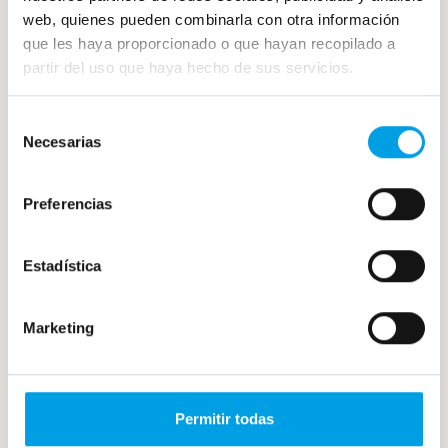
correctamente
web, quienes pueden combinarla con otra información
que les haya proporcionado o que hayan recopilado a
Hacer este corte es muy sencillo, pero es
partir del uso que haya hecho de sus servicios.
importante seguir las siguientes
recomendaciones:
Selección
Necesarias
de
Usa un cuchillo bien afilado
. Facilita
consentimiento
cortes limpios y evita aplastar las hojas.
Preferencias
Emplea una tabla antideslizante
.
Proporciona seguridad y precisión.
Estadística
Seca bien
. La humedad en las hojas
dificulta el deslizamiento de la cuchilla
y apelmaza las tiras.
Marketing
Evita tiras gruesas
. Mantén una
anchura uniforme de unos 2 mm para
garantizar la delicadeza que buscamos.
Permitir todas
Practica con hierbas variadas
.