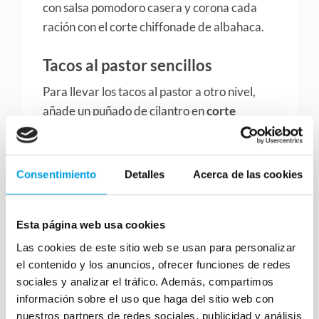
con salsa pomodoro casera y corona cada
ración con el corte chiffonade de albahaca.
Tacos al pastor sencillos
Para llevar los tacos al pastor a otro nivel,
añade un puñado de cilantro en
corte
chiffonade
, frijoles negros, pulled pork,
cebolla morada en aros y una vinagreta de
lima. ¡El chiffonade de cilantro aportará
Consentimiento
Detalles
Acerca de las cookies
frescura y ligereza a este plato tan sencillo
como sorprendente!
Esta página web usa cookies
Recomendaciones para
Las cookies de este sitio web se usan para personalizar
el contenido y los anuncios, ofrecer funciones de redes
realizar el corte
sociales y analizar el tráfico. Además, compartimos
chiffonade
información sobre el uso que haga del sitio web con
nuestros partners de redes sociales, publicidad y análisis