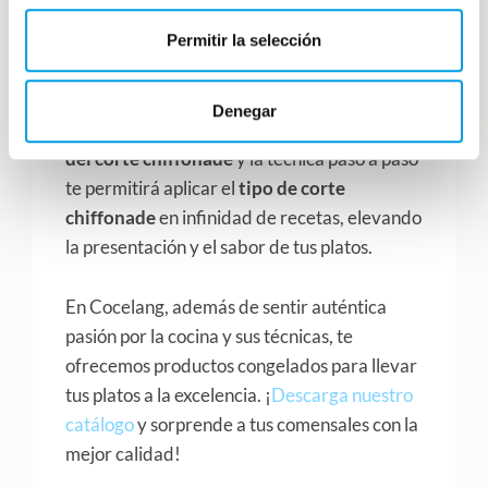
Empieza con albahaca y pasa a
lechugas más grandes, adaptando la
Permitir la selección
técnica a cada plato.
Denegar
Conocer su
definición
, las
características
del corte chiffonade
y la técnica paso a paso
te permitirá aplicar el
tipo de corte
chiffonade
en infinidad de recetas, elevando
la presentación y el sabor de tus platos.
En Cocelang, además de sentir auténtica
pasión por la cocina y sus técnicas, te
ofrecemos productos congelados para llevar
tus platos a la excelencia. ¡
Descarga nuestro
catálogo
y sorprende a tus comensales con la
mejor calidad!