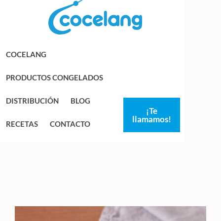
Saltar
Saltar
a
al
la
contenido
navegación
principal
COCELANG
principal
PRODUCTOS CONGELADOS
DISTRIBUCIÓN
BLOG
¡Te
llamamos!
RECETAS
CONTACTO