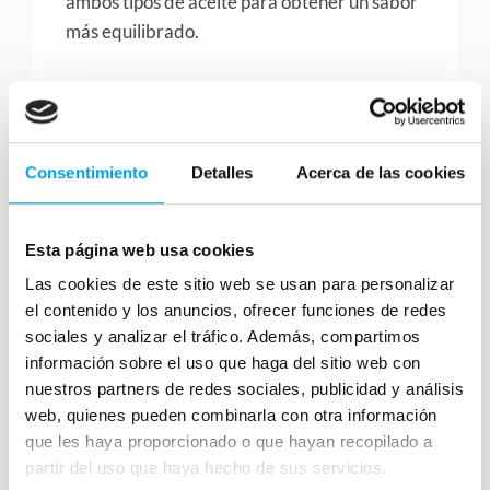
ambos tipos de aceite para obtener un sabor
más equilibrado.
Mayonesa, ¿con o sin
huevo?
Consentimiento
Detalles
Acerca de las cookies
Si prefieres evitar el huevo, existen
alternativas como la
lactonesa
, que utiliza
leche en lugar de huevo. Para prepararla,
Esta página web usa cookies
mezcla 100 ml de leche con 200 ml de aceite,
Las cookies de este sitio web se usan para personalizar
una pizca de sal y unas gotas de limón o
el contenido y los anuncios, ofrecer funciones de redes
vinagre. Esta variante es ideal para quienes
sociales y analizar el tráfico. Además, compartimos
buscan reducir riesgos asociados al consumo
información sobre el uso que haga del sitio web con
de huevo crudo o desean una opción
nuestros partners de redes sociales, publicidad y análisis
diferente.
web, quienes pueden combinarla con otra información
que les haya proporcionado o que hayan recopilado a
partir del uso que haya hecho de sus servicios.
Mayonesa, la reina de