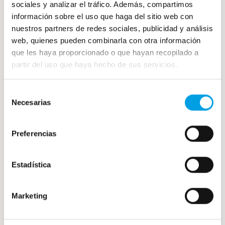
sociales y analizar el tráfico. Además, compartimos
información sobre el uso que haga del sitio web con
nuestros partners de redes sociales, publicidad y análisis
web, quienes pueden combinarla con otra información
que les haya proporcionado o que hayan recopilado a
partir del uso que haya hecho de sus servicios.
Presume de que tu restaurante es el mejor
Selección
de Málaga añadiendo estas recetas junto con
Necesarias
de
los mejores ingredientes a tu carta.
consentimiento
Preferencias
En
Cocelang
contamos con productos
congelados perfectos para llevar a cabo
todas estas recetas, si los quieres en tu
Estadística
restaurante, ¡ponte en
contacto
con
nosotros!
Marketing