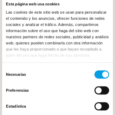
Esta página web usa cookies
Las cookies de este sitio web se usan para personalizar
el contenido y los anuncios, ofrecer funciones de redes
Ajoblanco malagueño: receta casera y
sociales y analizar el tráfico. Además, compartimos
tradicional andaluza
información sobre el uso que haga del sitio web con
Pocos ingredientes, ninguna cocción y apenas
nuestros partners de redes sociales, publicidad y análisis
unos minutos de preparación. Sobre el papel, el
web, quienes pueden combinarla con otra información
ajoblanco parece una receta imposible de […]
que les haya proporcionado o que hayan recopilado a
partir del uso que haya hecho de sus servicios.
30 julio, 2026
Selección
Necesarias
de
consentimiento
Preferencias
Estadística