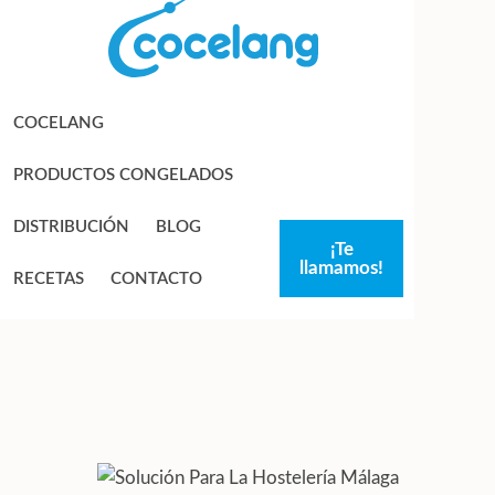
Saltar
Saltar
a
al
la
contenido
navegación
principal
COCELANG
principal
PRODUCTOS CONGELADOS
DISTRIBUCIÓN
BLOG
¡Te
llamamos!
RECETAS
CONTACTO