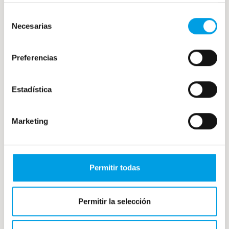
Selección
Necesarias
de
consentimiento
Preferencias
Estadística
Marketing
Permitir todas
Ajoblanco malagueño: receta casera y
tradicional andaluza
Pocos ingredientes, ninguna cocción y apenas
Permitir la selección
unos minutos de preparación. Sobre el papel, el
ajoblanco parece una receta imposible de […]