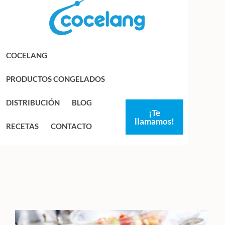
Saltar
Saltar
a
al
la
contenido
navegación
principal
COCELANG
principal
PRODUCTOS CONGELADOS
DISTRIBUCIÓN
BLOG
¡Te
llamamos!
RECETAS
CONTACTO