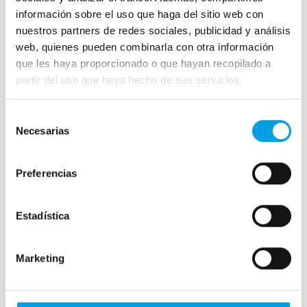
Además, los productos de Cocelang
información sobre el uso que haga del sitio web con
congelados hacen que puedas
disponer de
nuestros partners de redes sociales, publicidad y análisis
web, quienes pueden combinarla con otra información
ellos
durante estos meses de verano y
que les haya proporcionado o que hayan recopilado a
además
evitar subidas de precio
por la alta
partir del uso que haya hecho de sus servicios.
demanda, además de la comodidad que
suponen los
productos congelados.
Selección
Necesarias
de
Contacta con nosotros
y nos encargaremos
consentimiento
de que a restaurante no le falte de nada, con
Preferencias
productos de calidad y una gran variedad.
¡Te esperamos!
Estadística
¡Contacta con nosotros!
Marketing