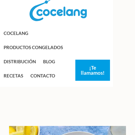
Saltar
Saltar
a
al
la
contenido
navegación
principal
COCELANG
principal
PRODUCTOS CONGELADOS
DISTRIBUCIÓN
BLOG
¡Te
llamamos!
RECETAS
CONTACTO