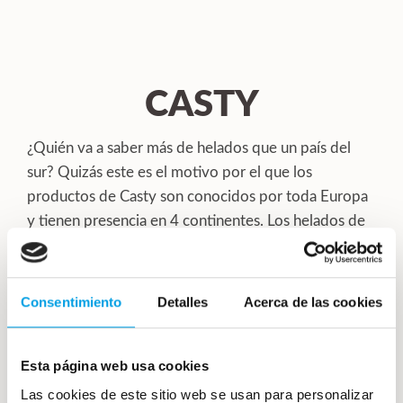
CASTY
¿Quién va a saber más de helados que un país del
sur? Quizás este es el motivo por el que los
productos de Casty son conocidos por toda Europa
y tienen presencia en 4 continentes. Los helados de
Casty
pueden llegar también a tu restaurante, bar,
hotel o tienda de alimentación de mano del
distribuidor Casty para hostelería en Málaga:
Consentimiento
Detalles
Acerca de las cookies
Cocelang.
Esta página web usa cookies
Helados para hostelería
Las cookies de este sitio web se usan para personalizar