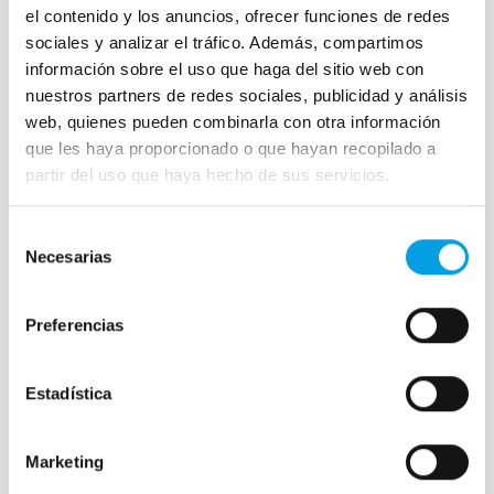
Los helados son el postre perfecto para tener como
el contenido y los anuncios, ofrecer funciones de redes
un complemento en tu carta. No es necesario llevar
sociales y analizar el tráfico. Además, compartimos
ninguna preparación. Guárdales un hueco en tu
información sobre el uso que haga del sitio web con
nuestros partners de redes sociales, publicidad y análisis
refrigerador y haz mejorar tu negocio.
web, quienes pueden combinarla con otra información
que les haya proporcionado o que hayan recopilado a
Puedes conocer el resto de
nuestros congelados
en
partir del uso que haya hecho de sus servicios.
nuestra página web.
Selección
SUSCRÍBETE A NUESTRAS
Necesarias
de
NOTICIAS
consentimiento
Preferencias
Recibe todas las novedades y entérate de
ofertas exclusivas
Estadística
Correo
*
Marketing