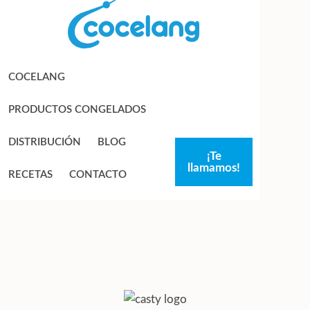
Saltar
Saltar
a
al
la
contenido
navegación
principal
COCELANG
principal
PRODUCTOS CONGELADOS
DISTRIBUCIÓN
BLOG
¡Te
llamamos!
RECETAS
CONTACTO