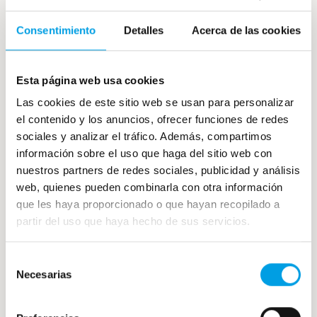
Consentimiento
Detalles
Acerca de las cookies
Ajoblanco malagueño: receta casera y
Esta página web usa cookies
tradicional andaluza
Las cookies de este sitio web se usan para personalizar
Pocos ingredientes, ninguna cocción y apenas
el contenido y los anuncios, ofrecer funciones de redes
unos minutos de preparación. Sobre el papel, el
sociales y analizar el tráfico. Además, compartimos
ajoblanco parece una receta imposible de […]
información sobre el uso que haga del sitio web con
nuestros partners de redes sociales, publicidad y análisis
30 julio, 2026
web, quienes pueden combinarla con otra información
que les haya proporcionado o que hayan recopilado a
partir del uso que haya hecho de sus servicios.
Selección
Necesarias
de
consentimiento