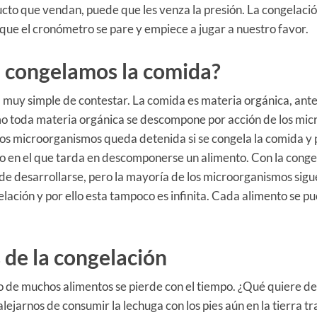
to que vendan, puede que les venza la presión. La congelació
que el cronómetro se pare y empiece a jugar a nuestro favor.
 congelamos la comida?
 muy simple de contestar. La comida es materia orgánica, ant
mo toda materia orgánica se descompone por acción de los mi
tos microorganismos queda detenida si se congela la comida 
po en el que tarda en descomponerse un alimento. Con la conge
 de desarrollarse, pero la mayoría de los microorganismos sig
lación y por ello esta tampoco es infinita. Cada alimento se p
 de la congelación
vo de muchos alimentos se pierde con el tiempo. ¿Qué quiere d
alejarnos de consumir la lechuga con los pies aún en la tierra t