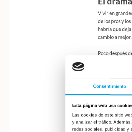
El drama
Vivir en grandes
de los pros y lo
habría que deja
cambio a mejor.
Poco después de
eso de quemar l
no tardó en ser
libra de más de
consumimos.
Consentimiento
De igual manera
Esta página web usa cookie
comer hoy, pero
Las cookies de este sitio we
alimentos, y po
y analizar el tráfico. Ademá
de aceptar que 
redes sociales, publicidad y