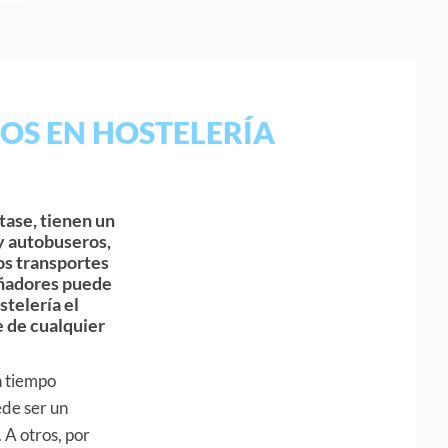
OS EN HOSTELERÍA
tase, tienen un
 y autobuseros,
os transportes
iseñadores puede
stelería el
e de cualquier
n tiempo
ede ser un
A otros, por