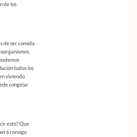
n de los
es de ser comida
croorganismos.
y podemos
lación todos los
uen viviendo
uede congelar
ecir esto? Que
raerá consigo