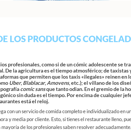
DE LOS PRODUCTOS CONGELAD
ios profesionales, como si de un cómic adolescente se tra
al. De la agricultura es el tiempo atmosférico; de taxistas
taformas que permiten que los taxis «ilegales» reinen en l
como
Uber
,
Blablacar
,
Amovens
, etc.); el villano de los d
ipografía
comic sans
que tanto odian.
En el gremio de la ho
gónico sin duda es el tiempo
. Por encima de cualquier jef
urantes está el reloj.
uega con un servicio de comida completo e individualizado en u
ra y media por cliente. Esto, si tienes el restaurante lleno, pu
 mayoría de los profesionales saben resolver adecuadamente. 