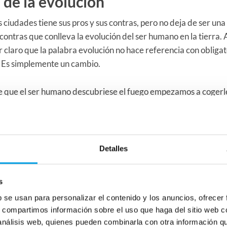
 de la evolución
 ciudades tiene sus pros y sus contras, pero no deja de ser una
s contras que conlleva la evolución del ser humano en la tierra.
r claro que la palabra evolución no hace referencia con obliga
 Es simplemente un cambio.
 que el ser humano descubriese el fuego empezamos a cogerle e
a carne. Al principio seguramente parecería un acto de locos.
 recompensada en la salud de los que la practicaban. Descubr
 una enfermedad el hecho de quemar las bacterias de los alim
Detalles
, dejamos de cazar para comer el propio día. Y comenzamos a
s
 también mañana. Este tiempo lo logramos alargar con la conge
b se usan para personalizar el contenido y los anuncios, ofrecer
r supuesto, mientras no cacemos ni recolectemos nosotros mi
s, compartimos información sobre el uso que haga del sitio web 
el mundo nos ofrece posibilidades muy valiosas para disfrutar 
 análisis web, quienes pueden combinarla con otra información q