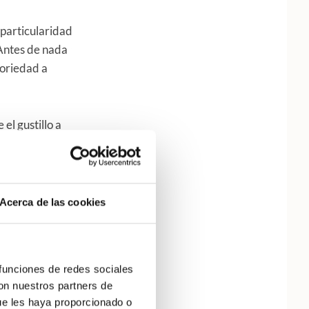
 particularidad
 Antes de nada
toriedad a
l gustillo a
 Esta costumbre
imos que nos
entos que
Acerca de las cookies
 cazar para
lación de los
 funciones de redes sociales
smos, debemos
con nuestros partners de
de todo, pero en
ue les haya proporcionado o