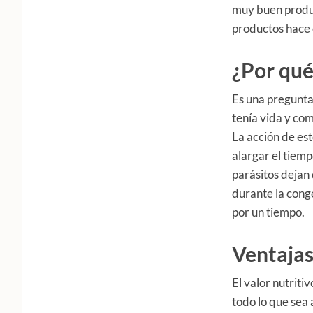
muy buen produc
productos hace 
¿Por qué
Es una pregunta
tenía vida y co
La acción de es
alargar el tiem
parásitos dejan
durante la conge
por un tiempo.
Ventajas
El valor nutriti
todo lo que sea 