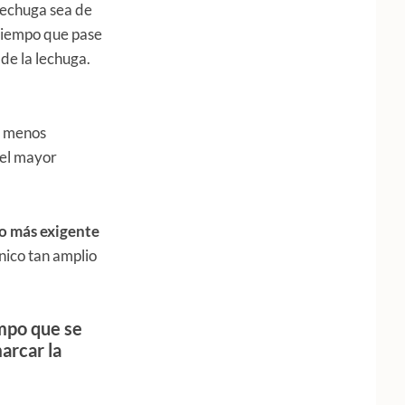
 lechuga sea de
 tiempo que pase
de la lechuga.
n menos
 el mayor
o más exigente
nico tan amplio
empo que se
arcar la