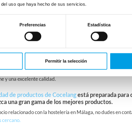
lo da todo sin pedirnos nada a cambio.
r del uso que haya hecho de sus servicios.
 ti
Preferencias
Estadística
nera, sabemos que el público quiere sabor, lo quiere todo. Por
s los mejores productos congelados para hostelería. Ofrecer
Permitir la selección
ductos congelados procedentes del mar y por supuesto, para
ión, sin duda. Ya que ofrece mayor margen de maniobra, meno
ne y una excelente calidad.
edad de productos de Cocelang
está preparada para 
zca una gran gama de los mejores productos.
gocio relacionado con la hostelería en Málaga, no dudes en con
s cercano.