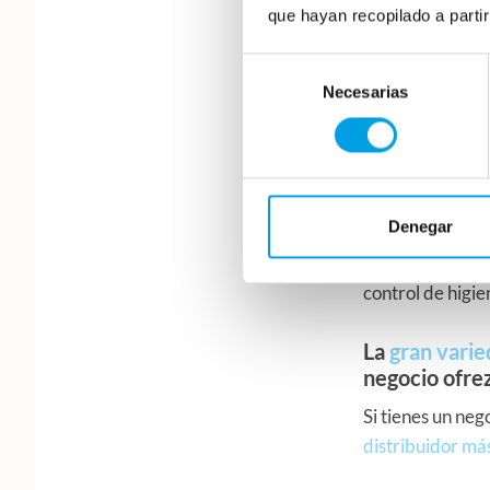
ningún caso nos 
que hayan recopilado a parti
Cerca de
Selección
Necesarias
de
De cualquier ma
consentimiento
Cocelang tenemo
nada se pierda.
Denegar
Hay grandes pro
es la mejor opc
control de higie
La
gran vari
negocio ofre
Si tienes un ne
distribuidor má