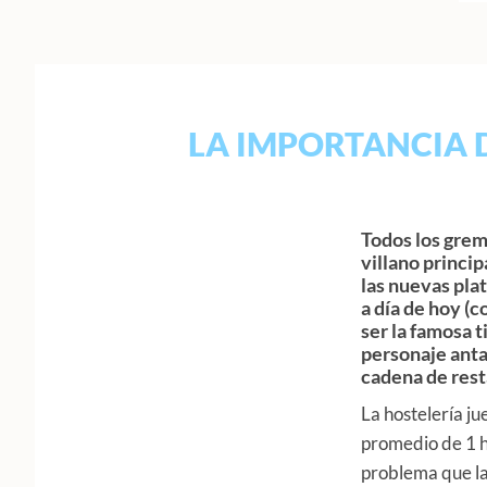
LA IMPORTANCIA 
Todos los grem
villano princip
las nuevas pla
a día de hoy (
ser la famosa t
personaje anta
cadena de resta
La hostelería j
promedio de 1 ho
problema que la